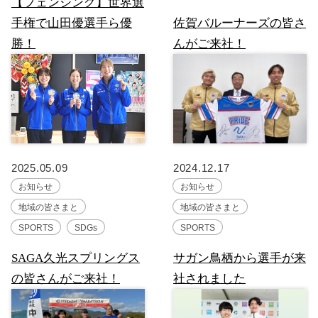
【フェンシング】世界選
手権で山田優選手ら優
佐賀バルーナーズの皆さ
勝！
んがご来社！
2025.05.09
2024.12.17
お知らせ
お知らせ
地域の皆さまと
地域の皆さまと
SPORTS
SDGs
SPORTS
SAGA久光スプリングス
サガン鳥栖から選手が来
の皆さんがご来社！
社されました