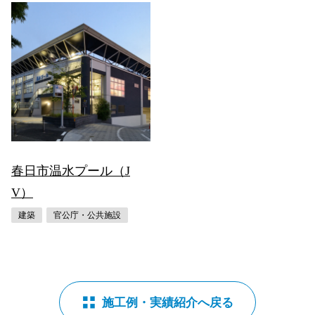
春日市温水プール（J
V）
建築
官公庁・公共施設
施工例・実績紹介へ戻る