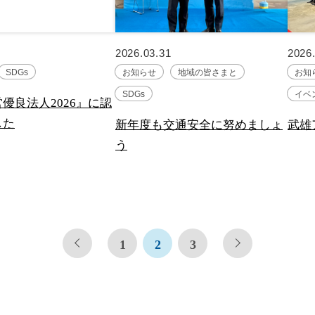
2026.03.31
2026
SDGs
お知らせ
地域の皆さまと
お知
SDGs
イベ
優良法人2026』に認
した
新年度も交通安全に努めましょ
武雄
う
1
2
3