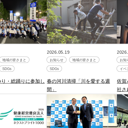
2026.05.19
2026
地域の皆さまと
お知らせ
地域の皆さまと
お知
SDGs
SDGs
イベ
つり・総踊りに参加し
春の河川清掃「川を愛する週
佐賀
間」
社さ