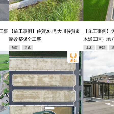
工事
【施工事例】佐賀208号大川佐賀道
【施工事例】
路改築保全工事
木瀬工区）地
舗装
造成
土木
表彰