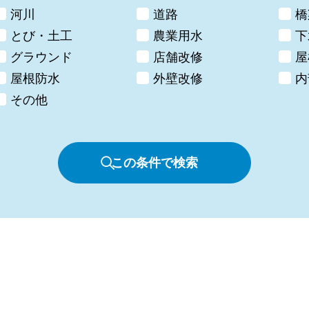
河川
道路
橋
とび・土工
農業用水
下
グラウンド
店舗改修
屋
屋根防水
外壁改修
内
その他
この条件で検索