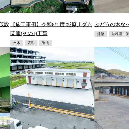
仮設
【施工事例】令和6年度 城原川ダム
ぶどうの木な
関連(その1)工事
建築
幼稚園・保
土木
表彰
造成