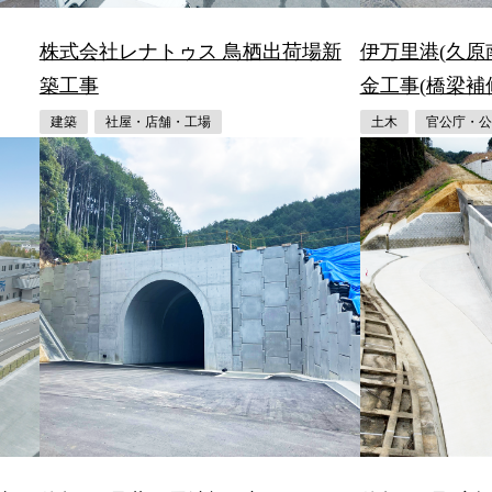
株式会社レナトゥス 鳥栖出荷場新
伊万里港(久原
築工事
金工事(橋梁補
建築
社屋・店舗・工場
土木
官公庁・公