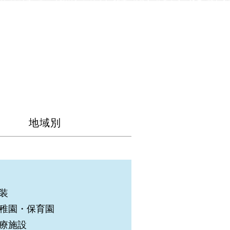
地域別
装
稚園・保育園
療施設