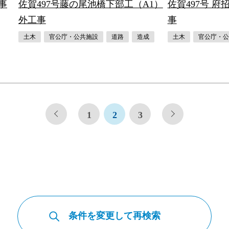
事
佐賀497号藤の尾池橋下部工（A1）
佐賀497号 
外工事
事
土木
官公庁・公共施設
道路
造成
土木
官公庁・公
1
2
3
条件を変更して再検索