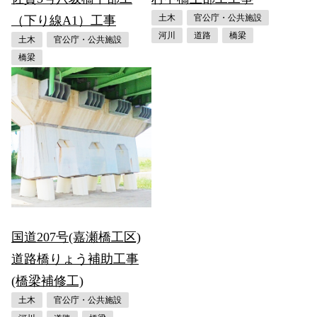
土木
官公庁・公共施設
（下り線A1）工事
河川
道路
橋梁
土木
官公庁・公共施設
橋梁
国道207号(嘉瀬橋工区)
道路橋りょう補助工事
(橋梁補修工)
土木
官公庁・公共施設