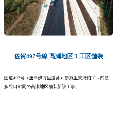
佐賀497号線 高瀬地区１工区舗装
国道497号（唐津伊万里道路）伊万里東府招IC～南波
多谷口IC間の高瀬地区舗装新設工事。