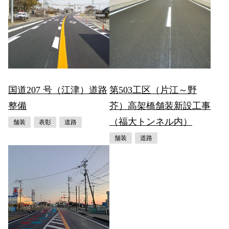
国道207 号（江津）道路
第503工区（片江～野
整備
芥）高架橋舗装新設工事
（福大トンネル内）
舗装
表彰
道路
舗装
道路