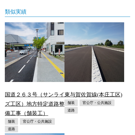
類似実績
国道２６３号（サンライ
東与賀佐賀線(本庄工区)
舗装
官公庁・公共施設
ズ工区）地方特定道路整
道路
備工事（舗装工）
舗装
官公庁・公共施設
道路