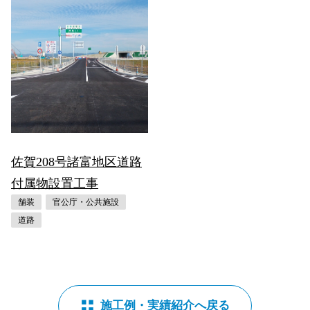
佐賀208号諸富地区道路
付属物設置工事
舗装
官公庁・公共施設
道路
施工例・実績紹介へ戻る