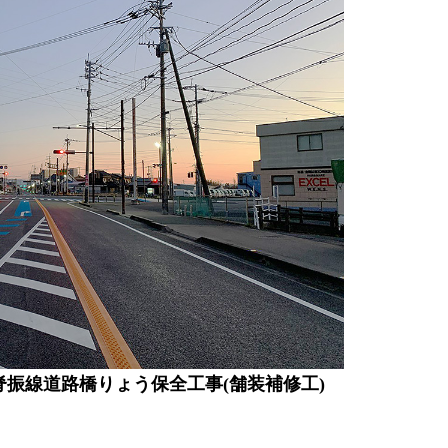
 佐賀脊振線道路橋りょう保全工事(舗装補修工)