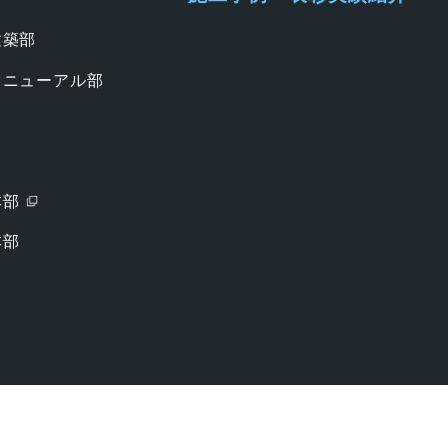
建築部
リニューアル部
本部
本部