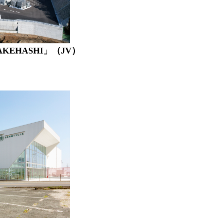
EHASHI」（JV）