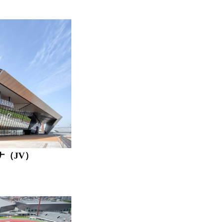
ナ（JV）