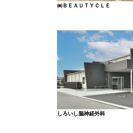
㈱ＢＥＡＵＴＹＣＬＥ
しろいし脳神経外科