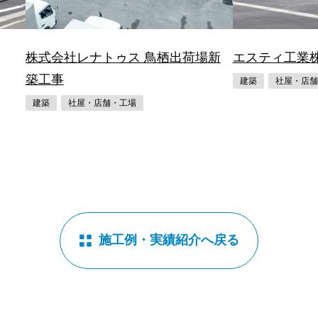
株式会社レナトゥス 鳥栖出荷場新
エスティ工業
築工事
建築
社屋・店舗
建築
社屋・店舗・工場
施工例・実績紹介へ戻る