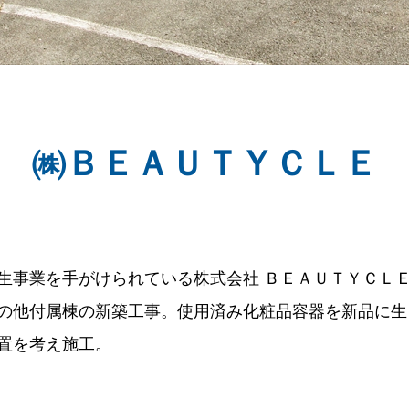
㈱ＢＥＡＵＴＹＣＬＥ
生事業を手がけられている株式会社 ＢＥＡＵＴＹＣＬＥ
、その他付属棟の新築工事。使用済み化粧品容器を新品に
置を考え施工。