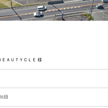
ＢＥＡＵＴＹＣＬＥ 様
31日