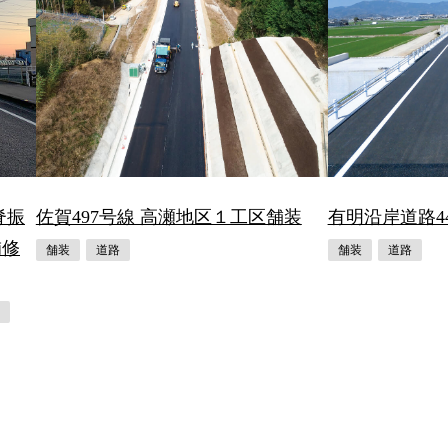
脊振
佐賀497号線 高瀬地区１工区舗装
有明沿岸道路4
補修
舗装
道路
舗装
道路
路