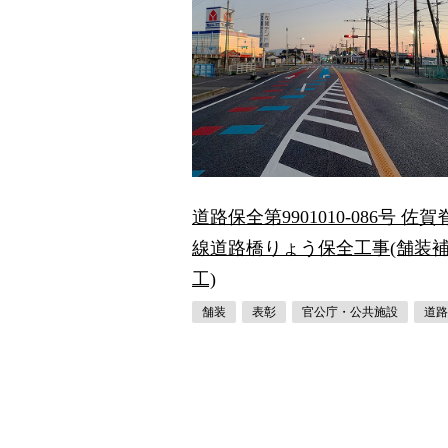
道路保全第9901010-086号 佐賀
線道路橋りょう保全工事(舗装
工)
舗装
表彰
官公庁・公共施設
道