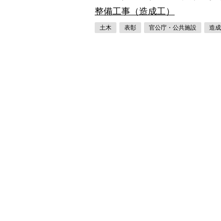
整備工事（造成工）
土木
表彰
官公庁・公共施設
造