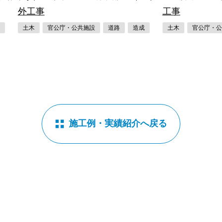
外工事
工事
成
土木
官公庁・公共施設
道路
造成
土木
官公庁・公
施工例・実績紹介へ戻る