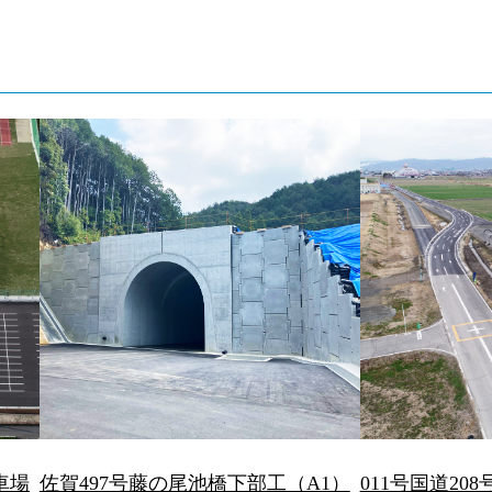
車場
佐賀497号藤の尾池橋下部工（A1）
011号国道208