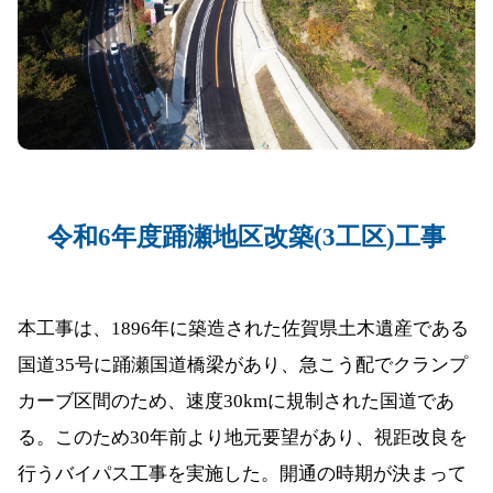
令和6年度踊瀬地区改築(3工区)工事
本工事は、1896年に築造された佐賀県土木遺産である
国道35号に踊瀬国道橋梁があり、急こう配でクランプ
カーブ区間のため、速度30kmに規制された国道であ
る。このため30年前より地元要望があり、視距改良を
行うバイパス工事を実施した。開通の時期が決まって