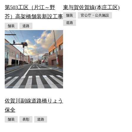
第503工区（片江～野
東与賀佐賀線(本庄工区)
舗装
官公庁・公共施設
芥）高架橋舗装新設工事
道路
舗装
道路
佐賀川副線道路橋りょう
保全
舗装
表彰
道路