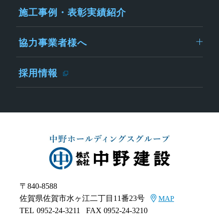
施工事例・表彰実績紹介
協力事業者様へ
採用情報
〒840-8588
佐賀県佐賀市水ヶ江二丁目11番23号
MAP
TEL
0952-24-3211
FAX 0952-24-3210