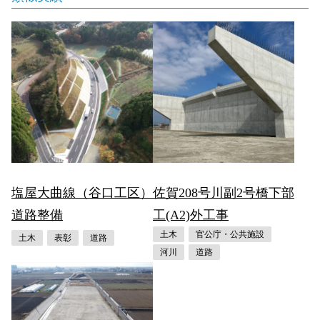
塩屋大曲線（谷口工区）
佐賀208号川副2号橋下部
道路整備
工(A2)外工事
土木
官公庁・公共施設
土木
表彰
道路
河川
道路