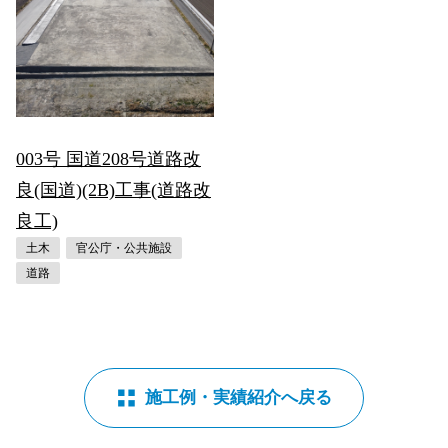
003号 国道208号道路改
良(国道)(2B)工事(道路改
良工)
土木
官公庁・公共施設
道路
施工例・実績紹介へ戻る