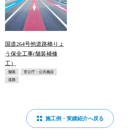
国道264号他道路橋りょ
う保全工事(舗装補修
工）
舗装
官公庁・公共施設
道路
施工例・実績紹介へ戻る