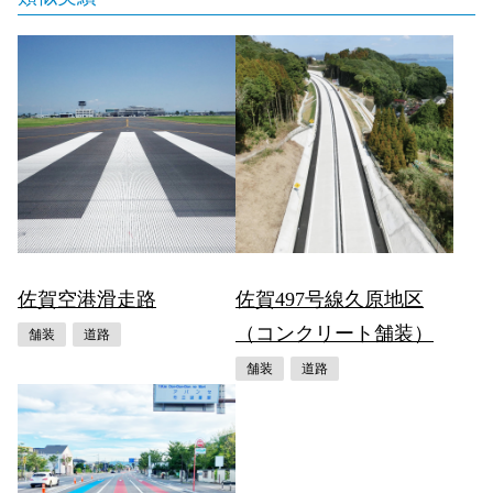
佐賀空港滑走路
佐賀497号線久原地区
（コンクリート舗装）
舗装
道路
舗装
道路