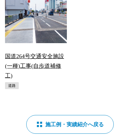
国道264号交通安全施設
(一種)工事(自歩道補修
工)
道路
施工例・実績紹介へ戻る