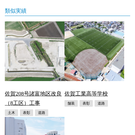
類似実績
佐賀208号諸富地区改良
佐賀工業高等学校
（8工区）工事
舗装
表彰
道路
土木
表彰
道路