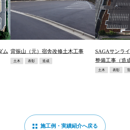
ダム
背振山（元）宿舎改修土木工事
SAGAサンラ
整備工事（造
土木
表彰
造成
土木
表彰
施工例・実績紹介へ戻る