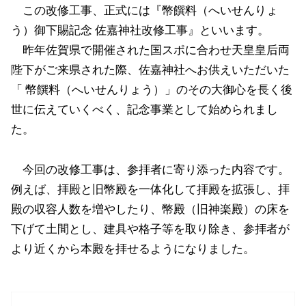
この改修工事、正式には『
幣饌料（へいせんりょ
う）
御下賜記念 佐嘉神社改修工事
』といいます。
昨年佐賀県で開催された国スポに合わせ
天皇皇后両
陛下がご来県された際
、佐嘉神社へお供えいただいた
「
幣饌料（へいせんりょう）
」のその大御心を長く後
世に伝えていくべく、記念事業として始められまし
た。
今回の改修工事は、参拝者に寄り添った内容です。
例えば、拝殿と旧幣殿を一体化して拝殿を拡張し、拝
殿の収容人数を増やしたり、幣殿（旧神楽殿）の床を
下げて土間とし、建具や格子等を取り除き、参拝者が
より近くから本殿を拝せるようになりました。