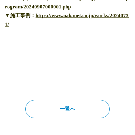
rogram/20240907000001.php
▼施工事例：
https://www.nakanet.co.jp/works/2024073
1/
一覧へ