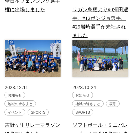
全日本フェンシング選手
権に出場しました
サガン鳥栖より#9河田選
手、#12ボンジョ選手、
#29岩崎選手が来社され
ました
2023.12.11
2023.10.24
お知らせ
お知らせ
地域の皆さまと
地域の皆さまと
表彰
イベント
SPORTS
SPORTS
吉野ヶ里リレーマラソン
ソフトボール・ミニバレ