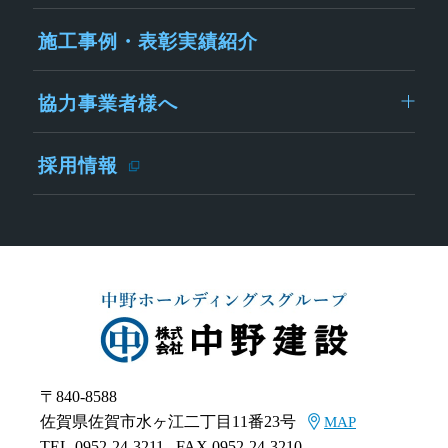
施工事例・表彰実績紹介
協力事業者様へ
採用情報
〒840-8588
佐賀県佐賀市水ヶ江二丁目11番23号
MAP
TEL
0952-24-3211
FAX 0952-24-3210