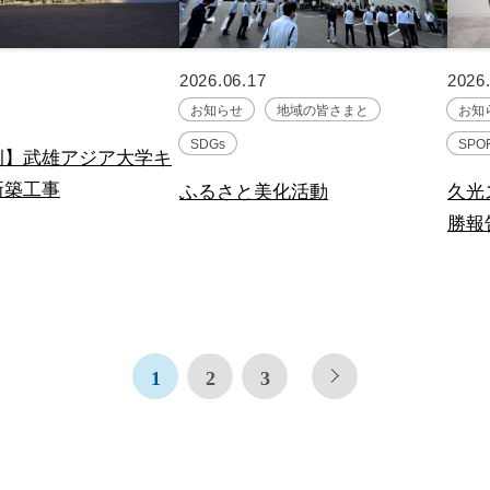
2026.06.17
2026
お知らせ
地域の皆さまと
お知
SDGs
SPO
例】武雄アジア大学キ
新築工事
ふるさと美化活動
久光
勝報
1
2
3