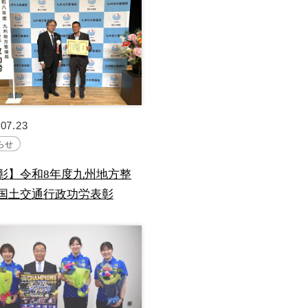
.07.23
らせ
彰】令和8年度九州地方整
国土交通行政功労表彰