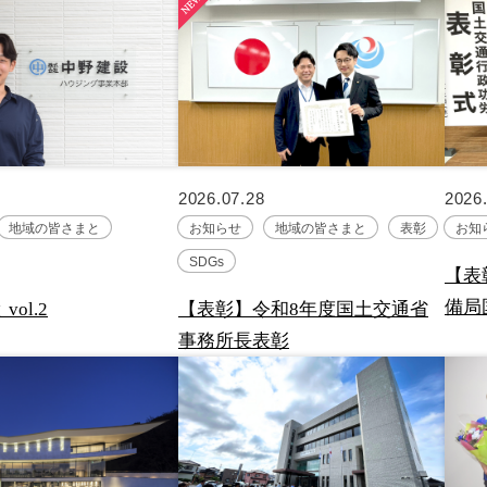
2026.07.28
2026
地域の皆さまと
お知らせ
地域の皆さまと
表彰
お知
SDGs
【表
備局
ol.2
【表彰】令和8年度国土交通省
事務所長表彰