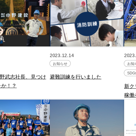
2023.12.14
2023
お知らせ
お知
SDG
中野武志社長、見つけ
避難訓練を行いました
たか！？
新ク
稼働