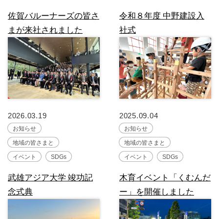
佐賀バルーナーズの皆さ
令和８年度 中野建設入
まが来社されました
社式
2026.03.19
2025.09.04
お知らせ
お知らせ
地域の皆さまと
地域の皆さまと
イベント
SDGs
イベント
SDGs
武雄アジア大学 竣功記
木育イベント「くむんだ
念式典
ー」を開催しました