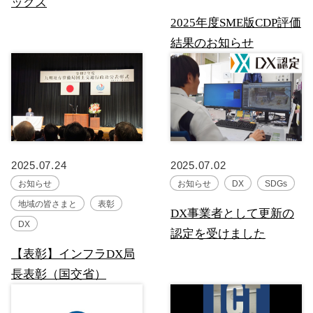
ックス
2025年度SME版CDP評価
結果のお知らせ
2025.07.24
2025.07.02
お知らせ
お知らせ
DX
SDGs
地域の皆さまと
表彰
DX事業者として更新の
DX
認定を受けました
【表彰】インフラDX局
長表彰（国交省）